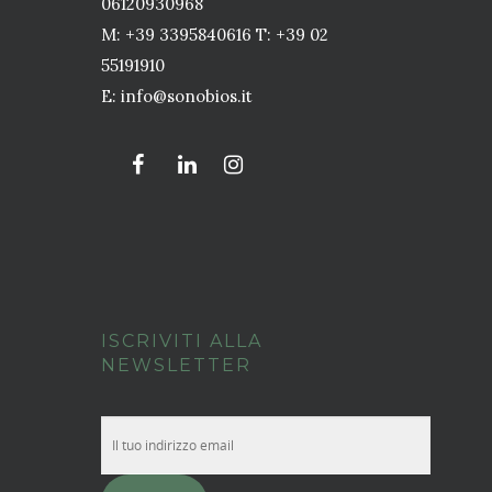
06120930968
M: +39 3395840616 T: +39 02
55191910
E:
info@sonobios.it
ISCRIVITI ALLA
NEWSLETTER