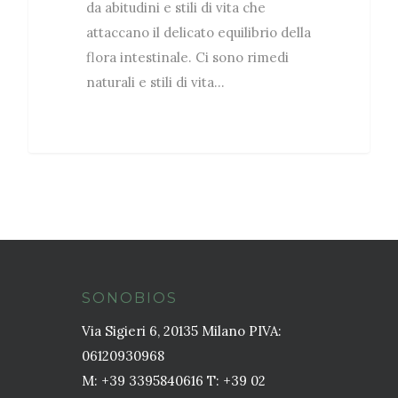
da abitudini e stili di vita che
attaccano il delicato equilibrio della
flora intestinale. Ci sono rimedi
naturali e stili di vita…
SONOBIOS
Via Sigieri 6, 20135 Milano PIVA:
06120930968
M: +39 3395840616 T: +39 02